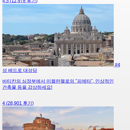
4.5
(12,978 후기)
#4
성 베드로 대성당
바티칸의 심장부에서 미켈란젤로의 "피에타", 인상적인
건축물 등을 감상하세요!
4
(28,901 후기)