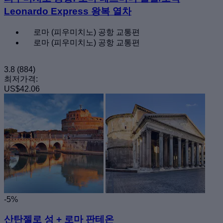
Leonardo Express 왕복 열차
로마 (피우미치노) 공항 교통편
로마 (피우미치노) 공항 교통편
3.8
(884)
최저가격:
US$42.06
-5%
산탄젤로 성 + 로마 판테온