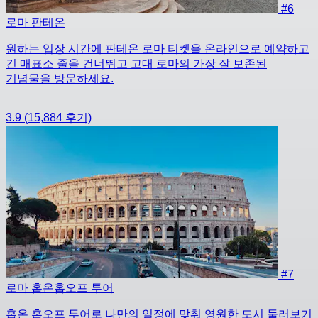
#6
로마 판테온
원하는 입장 시간에 판테온 로마 티켓을 온라인으로 예약하고
긴 매표소 줄을 건너뛰고 고대 로마의 가장 잘 보존된
기념물을 방문하세요.
3.9
(15,884 후기)
#7
로마 홉온홉오프 투어
홉온 홉오프 투어로 나만의 일정에 맞춰 영원한 도시 둘러보기