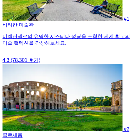
#1
바티칸 미술관
미켈란젤로의 유명한 시스티나 성당을 포함한 세계 최고의
미술 컬렉션을 감상해보세요.
4.3
(78,301 후기)
#2
콜로세움