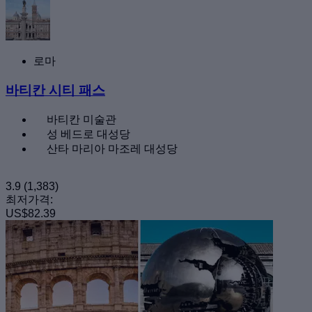
로마
바티칸 시티 패스
바티칸 미술관
성 베드로 대성당
산타 마리아 마조레 대성당
3.9
(1,383)
최저가격:
US$82.39