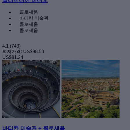
멀티미디어 비디오
콜로세움
바티칸 미술관
콜로세움
콜로세움
4.1
(743)
최저가격:
US$98.53
US$81.24
바티칸 미술관 + 콜로세움