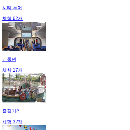
시티 투어
체험 62개
교통편
체험 17개
즐길거리
체험 32개