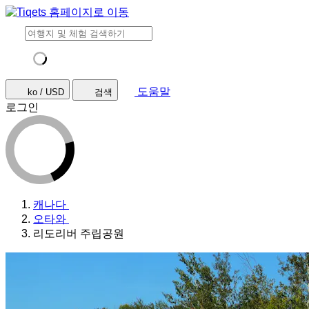
도움말
ko / USD
검색
로그인
캐나다
오타와
리도리버 주립공원