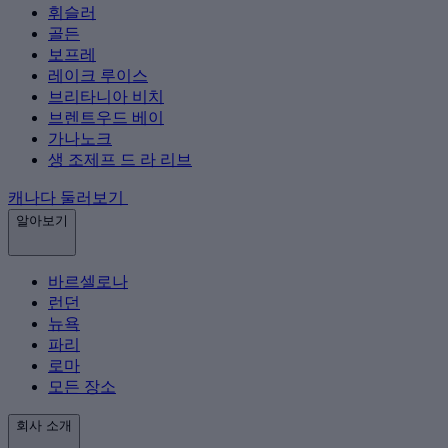
휘슬러
골든
보프레
레이크 루이스
브리타니아 비치
브렌트우드 베이
가나노크
생 조제프 드 라 리브
캐나다 둘러보기
알아보기
바르셀로나
런던
뉴욕
파리
로마
모든 장소
회사 소개