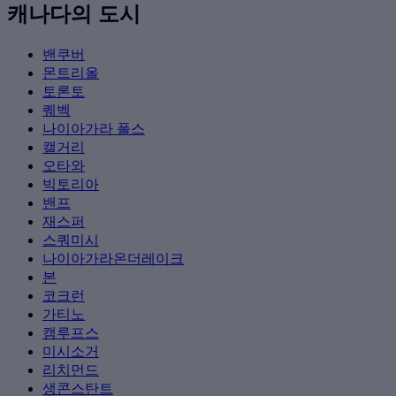
캐나다의 도시
밴쿠버
몬트리올
토론토
퀘벡
나이아가라 폴스
캘거리
오타와
빅토리아
밴프
재스퍼
스쿼미시
나이아가라온더레이크
본
코크런
가티노
캠루프스
미시소거
리치먼드
생콘스탄트