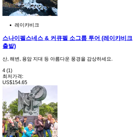
레이캬비크
스나이펠스네스 & 커큐펠 소그룹 투어 (레이캬비크
출발)
산, 해변, 용암 지대 등 아름다운 풍경을 감상하세요.
4
(1)
최저가격:
US$154.65