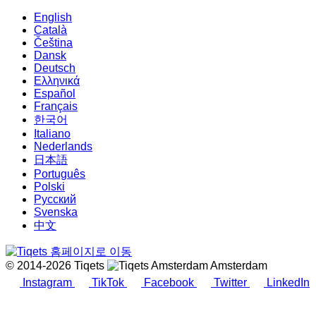
English
Català
Čeština
Dansk
Deutsch
Ελληνικά
Español
Français
한국어
Italiano
Nederlands
日本語
Português
Polski
Русский
Svenska
中文
© 2014-2026 Tiqets
Amsterdam
Instagram
TikTok
Facebook
Twitter
LinkedIn