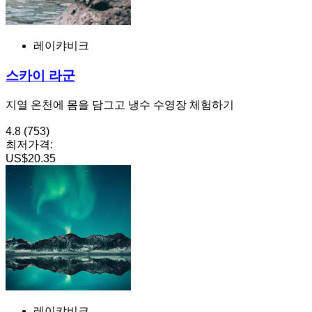
레이캬비크
스카이 라군
지열 온천에 몸을 담그고 냉수 수영장 체험하기
4.8
(753)
최저가격:
US$20.35
레이캬비크