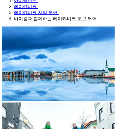
아이슬란드
레이캬비크
레이캬비크 시티 투어
바이킹과 함께하는 레이캬비크 도보 투어