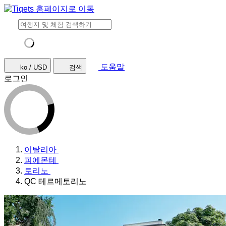
도움말
ko / USD
검색
로그인
이탈리아
피에몬테
토리노
QC 테르메토리노