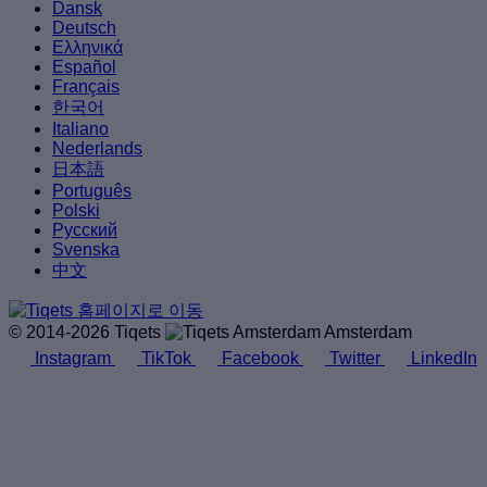
Dansk
Deutsch
Ελληνικά
Español
Français
한국어
Italiano
Nederlands
日本語
Português
Polski
Русский
Svenska
中文
© 2014-2026 Tiqets
Amsterdam
Instagram
TikTok
Facebook
Twitter
LinkedIn