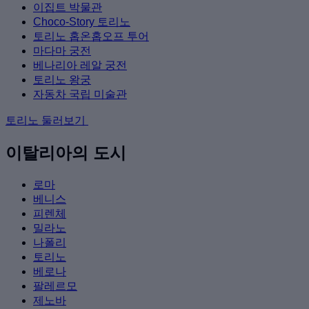
이집트 박물관
Choco-Story 토리노
토리노 홉온홉오프 투어
마다마 궁전
베나리아 레알 궁전
토리노 왕궁
자동차 국립 미술관
토리노 둘러보기
이탈리아의 도시
로마
베니스
피렌체
밀라노
나폴리
토리노
베로나
팔레르모
제노바