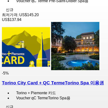
Voucher qC Terme Pré-Saint-Didier Spa용
신규
최저가격:
US$145.20
US$137.94
-5%
Torino City Card + QC TermeTorino Spa 이용권
Torino + Piemonte 카드
Voucher qC TermeTorino Spa용
신규