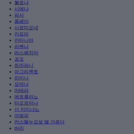
볼로냐
시에나
피사
폼페이
시르미오네
카프리
카타니아
라벤나
라스페치아
코모
트라파니
아그리젠토
리미니
모데나
마테라
에르콜라노
타오르미나
산 지미냐노
아말피
카스텔누오보 델 가르다
바리