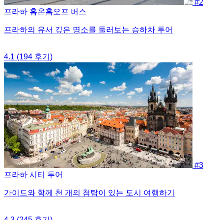
#2
프라하 홉온홉오프 버스
프라하의 유서 깊은 명소를 둘러보는 승하차 투어
4.1
(194 후기)
#3
프라하 시티 투어
가이드와 함께 천 개의 첨탑이 있는 도시 여행하기
4.3
(245 후기)