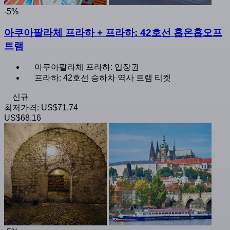
-5%
아쿠아팔라체 프라하 + 프라하: 42호선 홉온홉오프
트램
아쿠아팔라체 프라하: 입장권
프라하: 42호선 승하차 역사 트램 티켓
신규
최저가격:
US$71.74
US$68.16