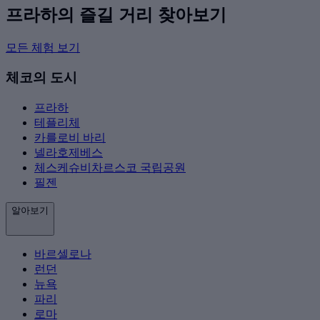
프라하의 즐길 거리 찾아보기
모든 체험 보기
체코의 도시
프라하
테플리체
카를로비 바리
넬라호제베스
체스케슈비차르스코 국립공원
필젠
알아보기
바르셀로나
런던
뉴욕
파리
로마