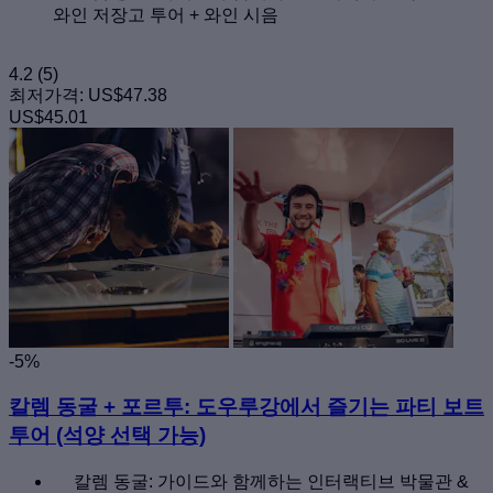
와인 저장고 투어 + 와인 시음
4.2
(5)
최저가격:
US$47.38
US$45.01
-5%
칼렘 동굴 + 포르투: 도우루강에서 즐기는 파티 보트
투어 (석양 선택 가능)
칼렘 동굴: 가이드와 함께하는 인터랙티브 박물관 &