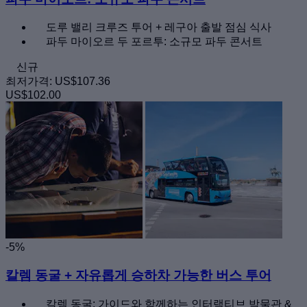
도루 밸리 크루즈 투어 + 레구아 출발 점심 식사
파두 마이오르 두 포르투: 소규모 파두 콘서트
신규
최저가격:
US$107.36
US$102.00
-5%
칼렘 동굴 + 자유롭게 승하차 가능한 버스 투어
칼렘 동굴: 가이드와 함께하는 인터랙티브 박물관 &