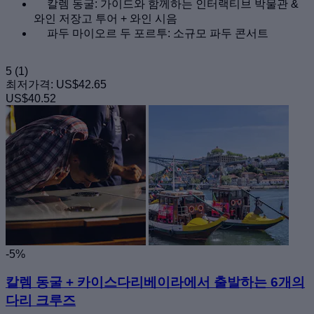
칼렘 동굴: 가이드와 함께하는 인터랙티브 박물관 &
와인 저장고 투어 + 와인 시음
파두 마이오르 두 포르투: 소규모 파두 콘서트
5
(1)
최저가격:
US$42.65
US$40.52
-5%
칼렘 동굴 + 카이스다리베이라에서 출발하는 6개의
다리 크루즈