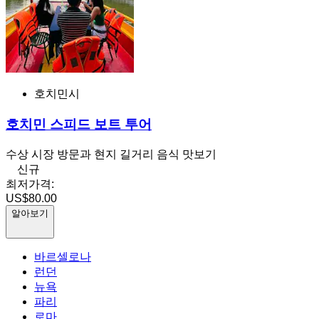
호치민시
호치민 스피드 보트 투어
수상 시장 방문과 현지 길거리 음식 맛보기
신규
최저가격:
US$80.00
알아보기
바르셀로나
런던
뉴욕
파리
로마