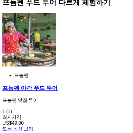
프놈펜 푸드 투어 다르게 체험하기
프놈펜
프놈펜 야간 푸드 투어
프놈펜 맛집 투어
1
(1)
최저가격:
US$49.00
모든 옵션 보기