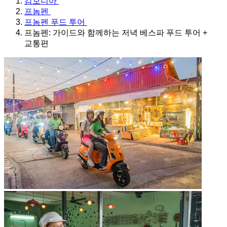
캄보디아
프놈펜
프놈펜 푸드 투어
프놈펜: 가이드와 함께하는 저녁 베스파 푸드 투어 +
교통편