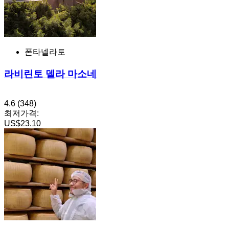
폰타넬라토
라비린토 델라 마소네
4.6
(348)
최저가격:
US$23.10