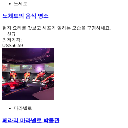
노세토
노체토의 음식 명소
현지 요리를 맛보고 셰프가 일하는 모습을 구경하세요.
신규
최저가격:
US$56.59
마라넬로
페라리 마라넬로 박물관