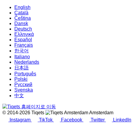
English
Català
Čeština
Dansk
Deutsch
Ελληνικά
Español
Français
한국어
Italiano
Nederlands
日本語
Português
Polski
Русский
Svenska
中文
© 2014-2026 Tiqets
Amsterdam
Instagram
TikTok
Facebook
Twitter
LinkedIn