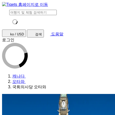
도움말
ko / USD
검색
로그인
캐나다
오타와
국회의사당 오타와