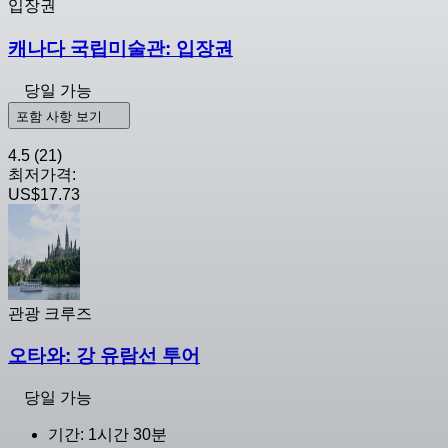
입장권
캐나다 국립미술관: 입장권
당일 가능
포함 사항 보기
4.5
(21)
최저가격:
US$17.73
관광 크루즈
오타와: 강 유람선 투어
당일 가능
기간: 1시간 30분