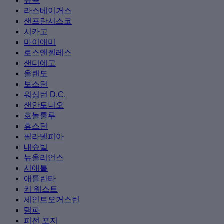
뉴욕
라스베이거스
샌프란시스코
시카고
마이애미
로스앤젤레스
샌디에고
올랜도
보스턴
워싱턴 D.C.
샌안토니오
호놀룰루
휴스턴
필라델피아
내슈빌
뉴올리언스
시애틀
애틀란타
키 웨스트
세인트오거스틴
탬파
피전 포지