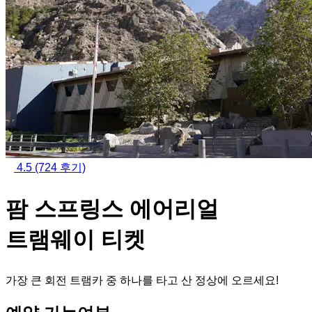
4.5
(724 후기)
팜 스프링스 에어리얼
트램웨이 티켓
가장 큰 회전 트램카 중 하나를 타고 산 정상에 오르세요!