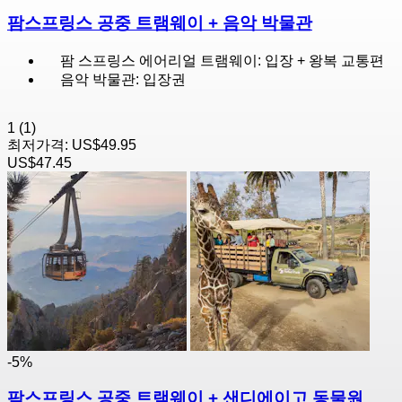
팜스프링스 공중 트램웨이 + 음악 박물관
팜 스프링스 에어리얼 트램웨이: 입장 + 왕복 교통편
음악 박물관: 입장권
1
(1)
최저가격:
US$49.95
US$47.45
-5%
팜스프링스 공중 트램웨이 + 샌디에이고 동물원