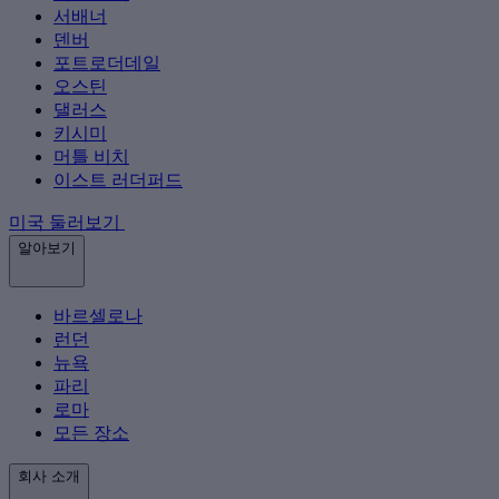
서배너
덴버
포트로더데일
오스틴
댈러스
키시미
머틀 비치
이스트 러더퍼드
미국 둘러보기
알아보기
바르셀로나
런던
뉴욕
파리
로마
모든 장소
회사 소개