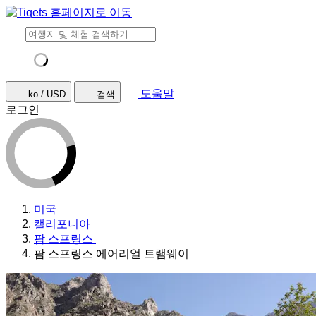
도움말
ko / USD
검색
로그인
미국
캘리포니아
팜 스프링스
팜 스프링스 에어리얼 트램웨이