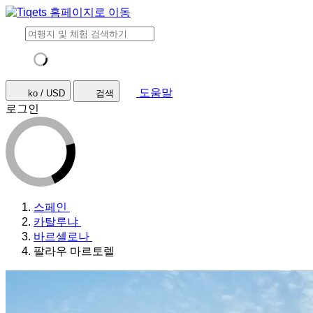
도움말
ko / USD
검색
로그인
스페인
카탈루냐
바르셀로나
팔라우 마르토렐