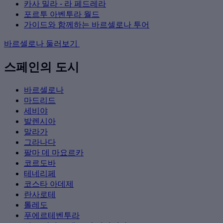
카사 밀라 - 라 페드레라
포르투 아벤투라 월드
가이드와 함께하는 바르셀로나 투어
바르셀로나 둘러보기
스페인의 도시
바르셀로나
마드리드
세비야
발렌시아
말라가
그라나다
팔마 데 마요르카
코르도바
테네리페
코스타 아데제
란사로테
톨레도
푸에르테벤투라