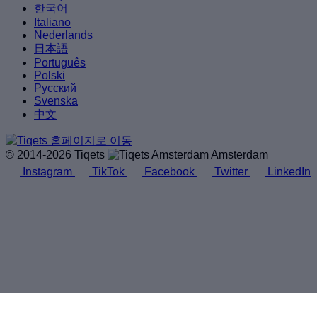
한국어
Italiano
Nederlands
日本語
Português
Polski
Русский
Svenska
中文
© 2014-2026 Tiqets
Amsterdam
Instagram
TikTok
Facebook
Twitter
LinkedIn