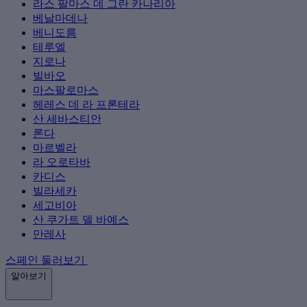
라스 팔마스 데 그란 카나리아
베날마데나
베니도름
테루엘
지로나
빌바오
마스팔로마스
헤레스 데 라 프론테라
산 세바스티안
론다
마르벨라
라 오로타바
카디스
빌라세카
세고비아
산 쿠가트 델 바예스
만레사
스페인 둘러보기
알아보기