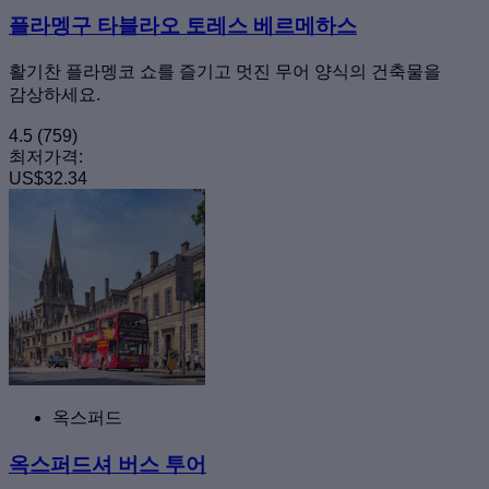
플라멩구 타블라오 토레스 베르메하스
활기찬 플라멩코 쇼를 즐기고 멋진 무어 양식의 건축물을
감상하세요.
4.5
(759)
최저가격:
US$32.34
옥스퍼드
옥스퍼드셔 버스 투어