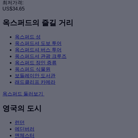
최저가격:
US$34.65
옥스퍼드의 즐길 거리
옥스퍼드 성
옥스퍼드셔 도보 투어
옥스퍼드셔 버스 투어
옥스퍼드셔 관광 크루즈
옥스퍼드 장인 증류
옥스퍼드 식물원
보들레이안 도서관
래드클리프 카메라
옥스퍼드 둘러보기
영국의 도시
런던
에딘버러
맨체스터