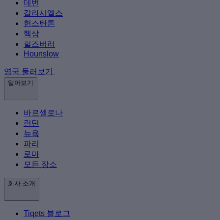
데번
갈라시엘스
헌스탄톤
헥삼
힐즈버러
Hounslow
영국 둘러보기
알아보기
바르셀로나
런던
뉴욕
파리
로마
모든 장소
회사 소개
Tiqets 블로그