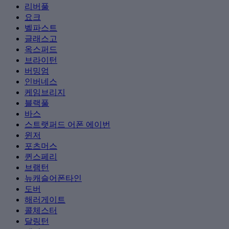
리버풀
요크
벨파스트
글래스고
옥스퍼드
브라이턴
버밍엄
인버네스
케임브리지
블랙풀
바스
스트랫퍼드 어폰 에이번
윈저
포츠머스
퀸스페리
브램턴
뉴캐슬어폰타인
도버
해러게이트
콜체스터
달링턴