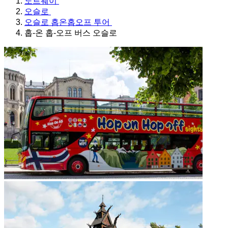
노르웨이
오슬로
오슬로 홉온홉오프 투어
홉-온 홉-오프 버스 오슬로