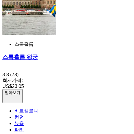
스톡홀름
스톡홀름 왕궁
3.8
(78)
최저가격:
US$23.05
알아보기
바르셀로나
런던
뉴욕
파리