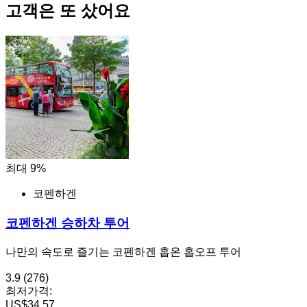
고객은 또 샀어요
최대 9%
코펜하겐
코펜하겐 승하차 투어
나만의 속도로 즐기는 코펜하겐 홉온 홉오프 투어
3.9
(276)
최저가격:
US$34.57