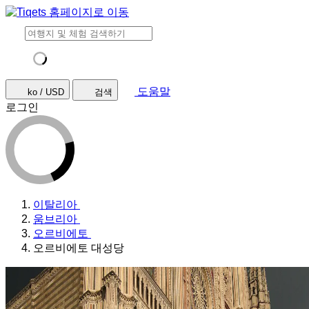
도움말
ko / USD
검색
로그인
이탈리아
움브리아
오르비에토
오르비에토 대성당