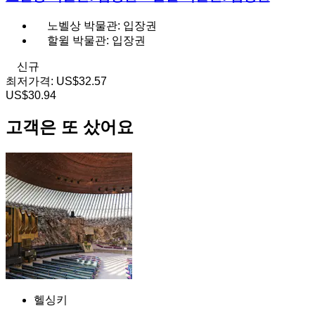
노벨상 박물관: 입장권
할윌 박물관: 입장권
신규
최저가격:
US$32.57
US$30.94
고객은 또 샀어요
헬싱키