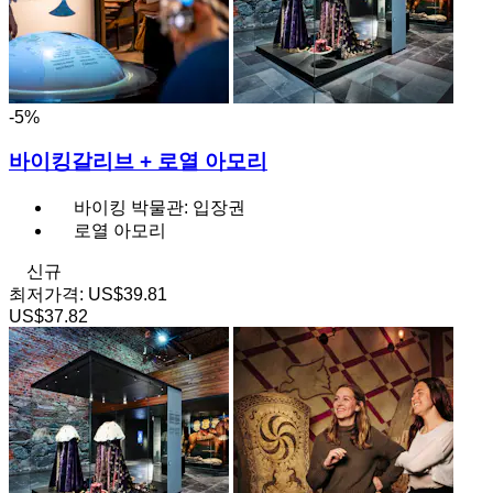
-5%
바이킹갈리브 + 로열 아모리
바이킹 박물관: 입장권
로열 아모리
신규
최저가격:
US$39.81
US$37.82