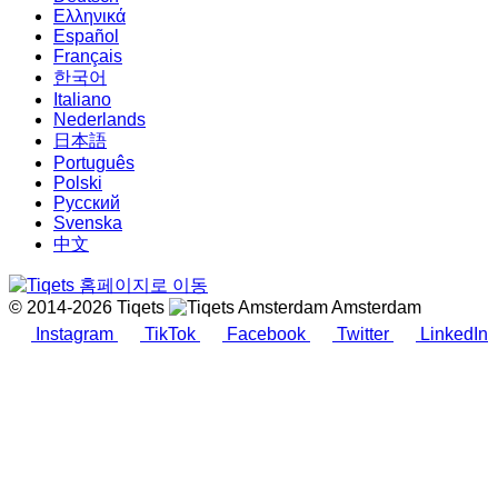
Ελληνικά
Español
Français
한국어
Italiano
Nederlands
日本語
Português
Polski
Русский
Svenska
中文
© 2014-2026 Tiqets
Amsterdam
Instagram
TikTok
Facebook
Twitter
LinkedIn