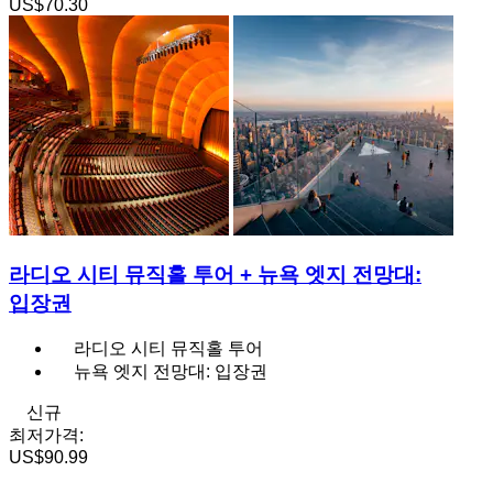
US$70.30
라디오 시티 뮤직홀 투어 + 뉴욕 엣지 전망대:
입장권
라디오 시티 뮤직홀 투어
뉴욕 엣지 전망대: 입장권
신규
최저가격:
US$90.99