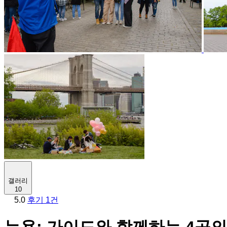
갤러리
10
5.0
후기 1건