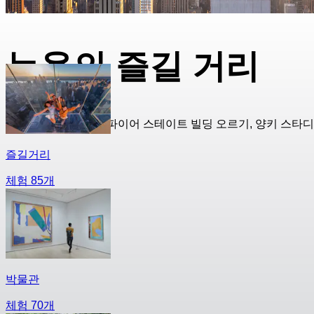
뉴욕의 즐길 거리
센트럴 파크 산책, 엠파이어 스테이트 빌딩 오르기, 양키 스타
즐길거리
체험 85개
박물관
체험 70개