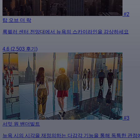
#2
탑 오브 더 락
록펠러 센터 전망대에서 뉴욕의 스카이라인을 감상하세요
4.6
(2,503 후기)
#3
서밋 원 밴더빌트
뉴욕 시의 시각을 재정의하는 다감각 기능을 통해 독특한 관점