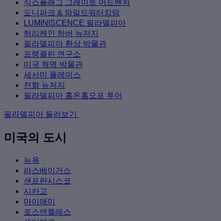
식스플래그 그레이트 어드벤처
도니파크 & 와일드워터킹덤
LUMINISCENCE 필라델피아
허리케인 하버 뉴저지
필라델피아 환상 박물관
프랭클린 연구소
미국 혁명 박물관
세서미 플레이스
전함 뉴저지
필라델피아 홉온홉오프 투어
필라델피아 둘러보기
미국의 도시
뉴욕
라스베이거스
샌프란시스코
시카고
마이애미
로스앤젤레스