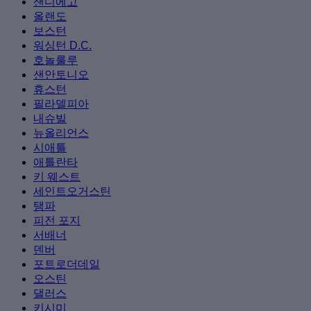
샌디에고
올랜도
보스턴
워싱턴 D.C.
호놀룰루
샌안토니오
휴스턴
필라델피아
내슈빌
뉴올리언스
시애틀
애틀란타
키 웨스트
세인트오거스틴
탬파
피전 포지
서배너
덴버
포트로더데일
오스틴
댈러스
키시미