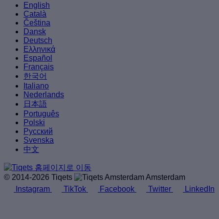
English
Català
Čeština
Dansk
Deutsch
Ελληνικά
Español
Français
한국어
Italiano
Nederlands
日本語
Português
Polski
Русский
Svenska
中文
© 2014-2026 Tiqets
Amsterdam
Instagram
TikTok
Facebook
Twitter
LinkedIn