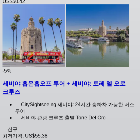
US$50.42
-5%
세비야 홉온홉오프 투어 + 세비야: 토레 델 오로
크루즈
CitySightseeing 세비야: 24시간 승하차 가능한 버스
투어
세비야 관광 크루즈 출발 Torre Del Oro
신규
최저가격:
US$55.38