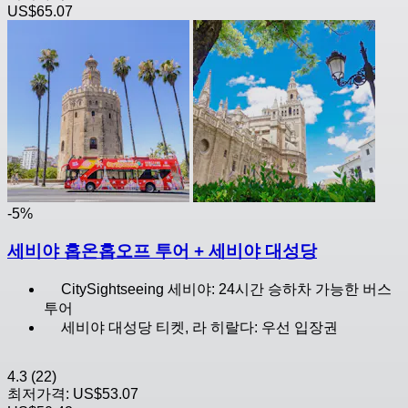
US$65.07
-5%
세비야 홉온홉오프 투어 + 세비야 대성당
CitySightseeing 세비야: 24시간 승하차 가능한 버스
투어
세비야 대성당 티켓, 라 히랄다: 우선 입장권
4.3
(22)
최저가격:
US$53.07