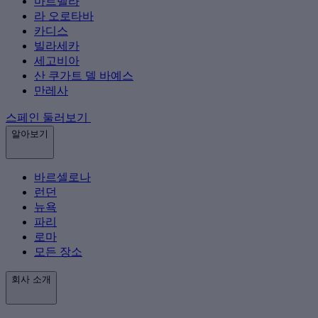
마르벨라
라 오로타바
카디스
빌라세카
세고비아
산 쿠가트 델 바예스
만레사
스페인 둘러보기
알아보기
바르셀로나
런던
뉴욕
파리
로마
모든 장소
회사 소개