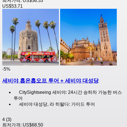
최저가격:
US$56.53
US$53.71
-5%
세비야 홉온홉오프 투어 + 세비야 대성당
CitySightseeing 세비야: 24시간 승하차 가능한 버스
투어
세비야 대성당, 라 히랄다: 가이드 투어
4
(3)
최저가격:
US$68.50