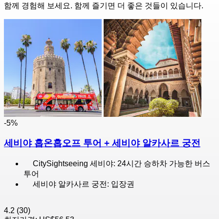
함께 경험해 보세요. 함께 즐기면 더 좋은 것들이 있습니다.
-5%
세비야 홉온홉오프 투어 + 세비야 알카사르 궁전
CitySightseeing 세비야: 24시간 승하차 가능한 버스
투어
세비야 알카사르 궁전: 입장권
4.2
(30)