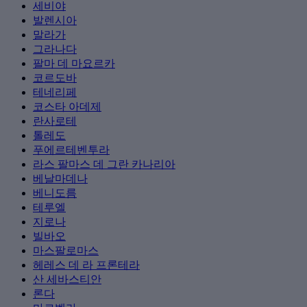
세비야
발렌시아
말라가
그라나다
팔마 데 마요르카
코르도바
테네리페
코스타 아데제
란사로테
톨레도
푸에르테벤투라
라스 팔마스 데 그란 카나리아
베날마데나
베니도름
테루엘
지로나
빌바오
마스팔로마스
헤레스 데 라 프론테라
산 세바스티안
론다