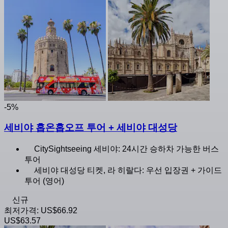
-5%
세비야 홉온홉오프 투어 + 세비야 대성당
CitySightseeing 세비야: 24시간 승하차 가능한 버스
투어
세비야 대성당 티켓, 라 히랄다: 우선 입장권 + 가이드
투어 (영어)
신규
최저가격:
US$66.92
US$63.57