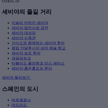
US$31.15
세비야의 즐길 거리
이슬라 마히카 세비야
세비야 알카사르 궁전
세비야 대성당
세비야 수족관
가이드와 함께하는 세비야 투어
왕립 안달루시아 승마 예술 학교
세비야 보트 투어
과달파르크
타블라오 플라멩코 라스 세타스
세비야 홉온홉오프 투어
세비야 둘러보기
스페인의 도시
바르셀로나
마드리드