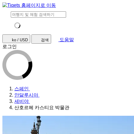
도움말
ko / USD
검색
로그인
스페인
안달루시아
세비야
산호르헤 카스티요 박물관