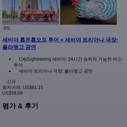
-5%
세비야 홉온홉오프 투어 + 세비야 트리아나 극장:
플라멩고 공연
CitySightseeing 세비야: 24시간 승하차 가능한 버스
투어
세비야 트리아나 극장: 플라멩고 공연
신규
최저가격:
US$61.15
US$58.09
평가 & 후기