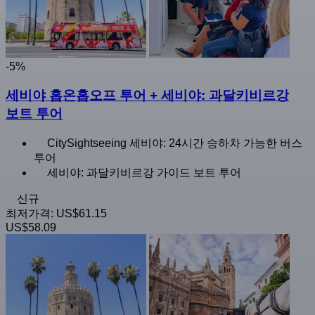
-5%
세비야 홉온홉오프 투어 + 세비야: 과달키비르강
보트 투어
CitySightseeing 세비야: 24시간 승하차 가능한 버스
투어
세비야: 과달키비르강 가이드 보트 투어
신규
최저가격:
US$61.15
US$58.09