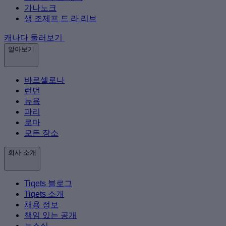
가나노크
생 조제프 드 라 리브
캐나다 둘러보기
알아보기
바르셀로나
런던
뉴욕
파리
로마
모든 장소
회사 소개
Tiqets 블로그
Tiqets 소개
채용 정보
책임 있는 공개
뉴스실