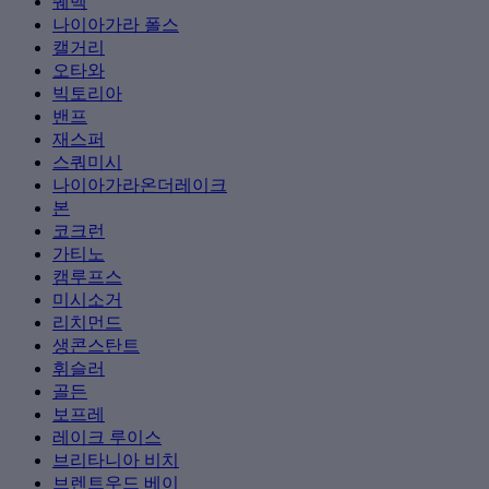
퀘벡
나이아가라 폴스
캘거리
오타와
빅토리아
밴프
재스퍼
스쿼미시
나이아가라온더레이크
본
코크런
가티노
캠루프스
미시소거
리치먼드
생콘스탄트
휘슬러
골든
보프레
레이크 루이스
브리타니아 비치
브렌트우드 베이