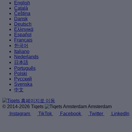
English
Català
Čeština
Dansk
Deutsch
Ελληνικά
Español
Français
한국어
Italiano
Nederlands
日本語
Português
Polski
Русский
Svenska
中文
© 2014-2026 Tiqets
Amsterdam
Instagram
TikTok
Facebook
Twitter
LinkedIn