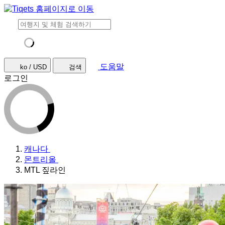
도움말
ko / USD
검색
로그인
캐나다
몬트리올
MTL 짚라인