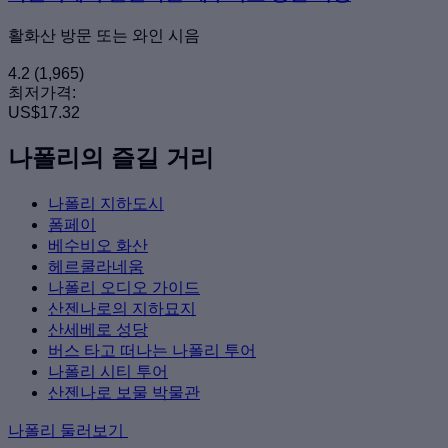
활화산 방문 또는 와인 시음
4.2
(1,965)
최저가격:
US$17.32
나폴리의 즐길 거리
나폴리 지하도시
폼페이
베수비오 화산
헤르쿨라네움
나폴리 오디오 가이드
산젠나로의 지하묘지
산세베로 성당
버스 타고 떠나는 나폴리 투어
나폴리 시티 투어
산젠나로 보물 박물관
나폴리 둘러보기