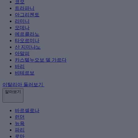
코모
트라파니
아그리젠토
리미니
모데나
에르콜라노
타오르미나
산 지미냐노
아말피
카스텔누오보 델 가르다
바리
비테르보
이탈리아 둘러보기
알아보기
바르셀로나
런던
뉴욕
파리
로마