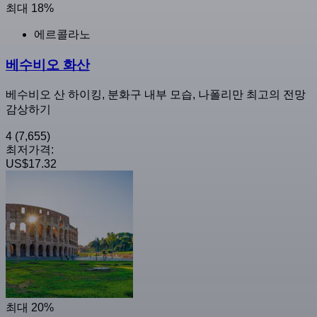
최대 18%
에르콜라노
베수비오 화산
베수비오 산 하이킹, 분화구 내부 모습, 나폴리만 최고의 전망
감상하기
4
(7,655)
최저가격:
US$17.32
최대 20%