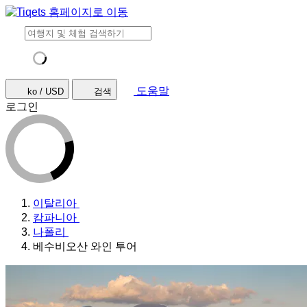
도움말
ko / USD
검색
로그인
이탈리아
캄파니아
나폴리
베수비오산 와인 투어