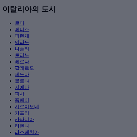
이탈리아의 도시
로마
베니스
피렌체
밀라노
나폴리
토리노
베로나
팔레르모
제노바
볼로냐
시에나
피사
폼페이
시르미오네
카프리
카타니아
라벤나
라스페치아