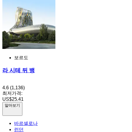
보르도
라 시테 뒤 뱅
4.6
(1,136)
최저가격:
US$25.41
알아보기
바르셀로나
런던