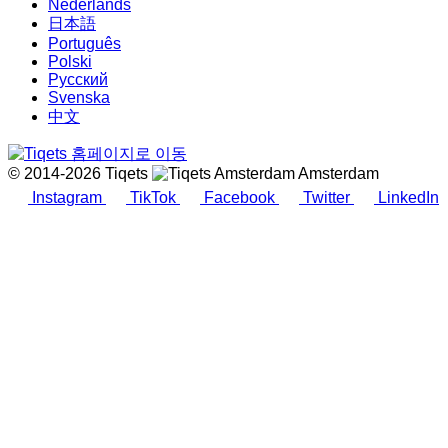
Nederlands
日本語
Português
Polski
Русский
Svenska
中文
© 2014-2026 Tiqets
Amsterdam
Instagram
TikTok
Facebook
Twitter
LinkedIn