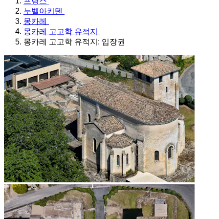
프랑스
누벨아키텐
몽카레
몽카레 고고학 유적지
몽카레 고고학 유적지: 입장권