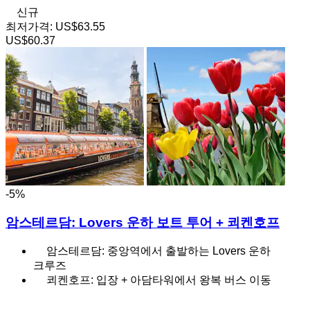
신규
최저가격:
US$63.55
US$60.37
-5%
암스테르담: Lovers 운하 보트 투어 + 쾨켄호프
암스테르담: 중앙역에서 출발하는 Lovers 운하
크루즈
쾨켄호프: 입장 + 아담타워에서 왕복 버스 이동