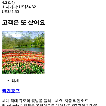
4.3
(54)
최저가격:
US$54.32
US$51.60
고객은 또 샀어요
리세
쾨켄호프
세계 최대 규모의 꽃밭을 둘러보세요. 지금 쾨켄호프
(Keukenhof) 티켓을 온라인으로 예약하고 8주간의 기간을