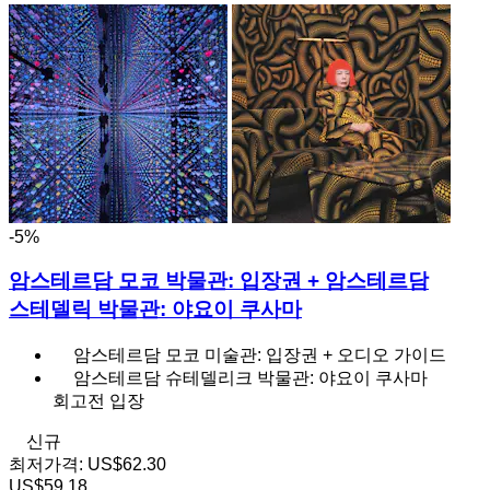
-5%
암스테르담 모코 박물관: 입장권 + 암스테르담
스테델릭 박물관: 야요이 쿠사마
암스테르담 모코 미술관: 입장권 + 오디오 가이드
암스테르담 슈테델리크 박물관: 야요이 쿠사마
회고전 입장
신규
최저가격:
US$62.30
US$59.18