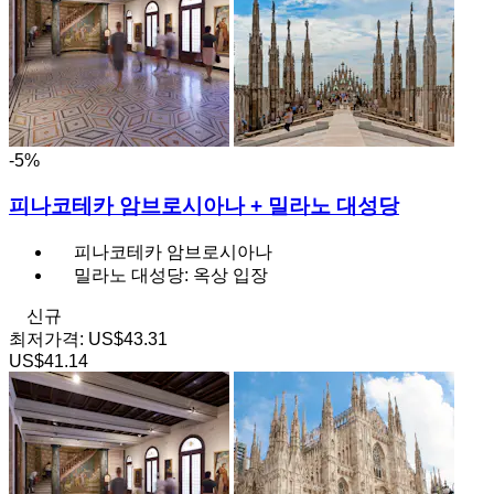
-5%
피나코테카 암브로시아나 + 밀라노 대성당
피나코테카 암브로시아나
밀라노 대성당: 옥상 입장
신규
최저가격:
US$43.31
US$41.14