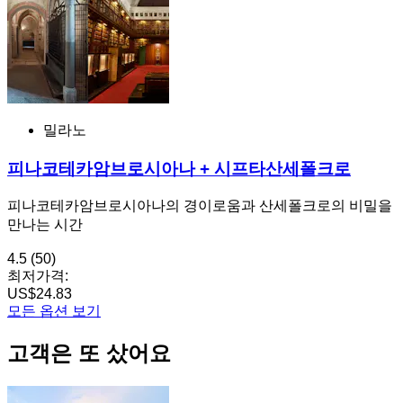
밀라노
피나코테카암브로시아나 + 시프타산세폴크로
피나코테카암브로시아나의 경이로움과 산세폴크로의 비밀을
만나는 시간
4.5
(50)
최저가격:
US$24.83
모든 옵션 보기
고객은 또 샀어요