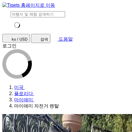
도움말
ko / USD
검색
로그인
미국
플로리다
마이애미
마이애미 자전거 렌탈