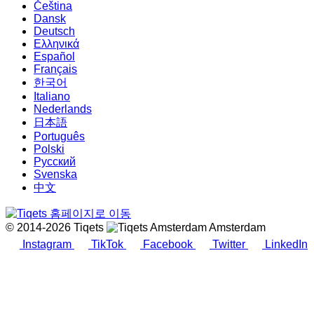
Čeština
Dansk
Deutsch
Ελληνικά
Español
Français
한국어
Italiano
Nederlands
日本語
Português
Polski
Русский
Svenska
中文
© 2014-2026 Tiqets
Amsterdam
Instagram
TikTok
Facebook
Twitter
LinkedIn