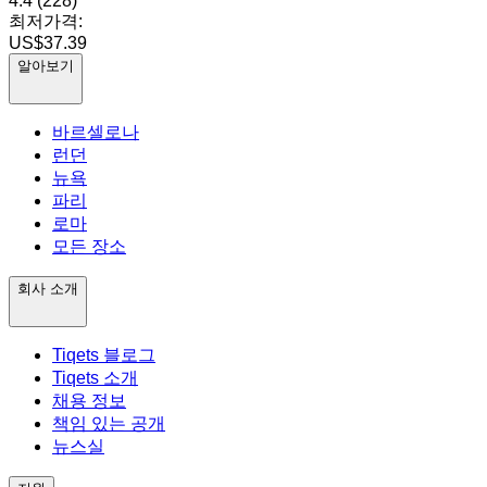
4.4
(228)
최저가격:
US$37.39
알아보기
바르셀로나
런던
뉴욕
파리
로마
모든 장소
회사 소개
Tiqets 블로그
Tiqets 소개
채용 정보
책임 있는 공개
뉴스실