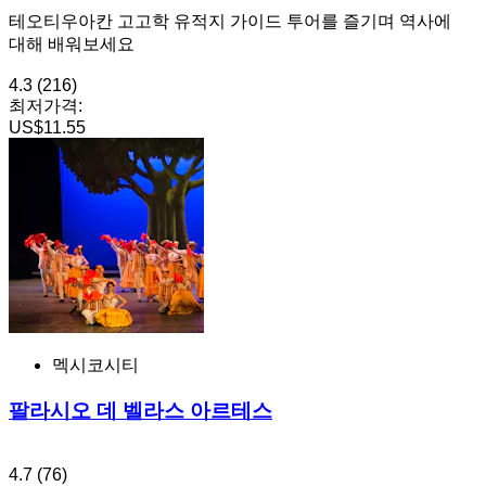
테오티우아칸 고고학 유적지 가이드 투어를 즐기며 역사에
대해 배워보세요
4.3
(216)
최저가격:
US$11.55
멕시코시티
팔라시오 데 벨라스 아르테스
4.7
(76)