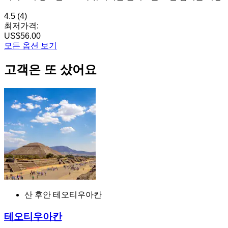
4.5
(4)
최저가격:
US$56.00
모든 옵션 보기
고객은 또 샀어요
산 후안 테오티우아칸
테오티우아칸