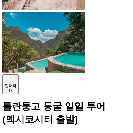
갤러리
15
톨란통고 동굴 일일 투어
(멕시코시티 출발)