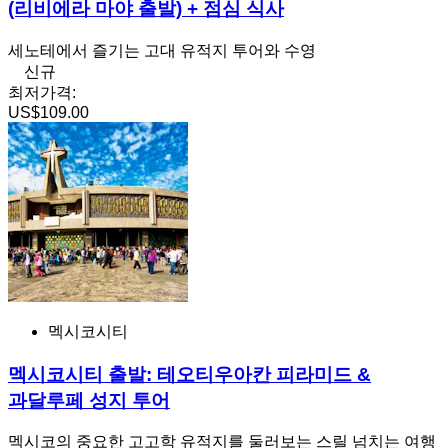
(리비에라 마야 출발) + 점심 식사
세노테에서 즐기는 고대 유적지 투어와 수영
신규
최저가격:
US$109.00
멕시코시티
멕시코시티 출발: 테오티우아칸 피라미드 &
과달루페 성지 투어
멕시코의 중요한 고고학 유적지를 둘러보는 스릴 넘치는 여행