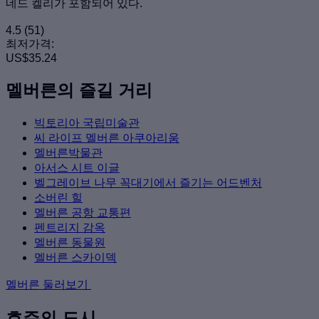
네드 켈리가 포함되어 있다.
4.5
(51)
최저가격:
US$35.24
멜버른의 즐길 거리
빅토리아 국립미술관
씨 라이프 멜버른 아쿠아리움
멜버른박물관
아서스 시트 이글
벨그레이브 나무 꼭대기에서 즐기는 어드벤처
소버린 힐
멜버른 공항 교통편
펜트리지 감옥
멜버른 동물원
멜버른 스카이덱
멜버른 둘러보기
호주의 도시