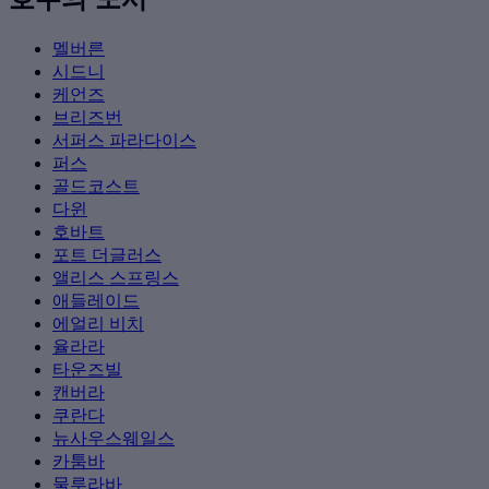
멜버른
시드니
케언즈
브리즈번
서퍼스 파라다이스
퍼스
골드코스트
다윈
호바트
포트 더글러스
앨리스 스프링스
애들레이드
에얼리 비치
율라라
타운즈빌
캔버라
쿠란다
뉴사우스웨일스
카툼바
물루라바