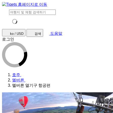
도움말
ko / USD
검색
로그인
호주
멜버른
멜버른 열기구 항공편