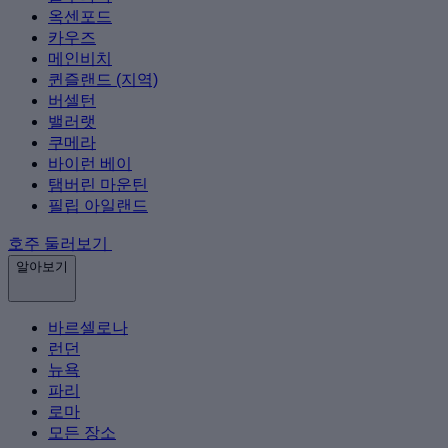
옥센포드
카우즈
메인비치
퀸즐랜드 (지역)
버셀턴
밸러랫
쿠메라
바이런 베이
탬버린 마운틴
필립 아일랜드
호주 둘러보기
알아보기
바르셀로나
런던
뉴욕
파리
로마
모든 장소