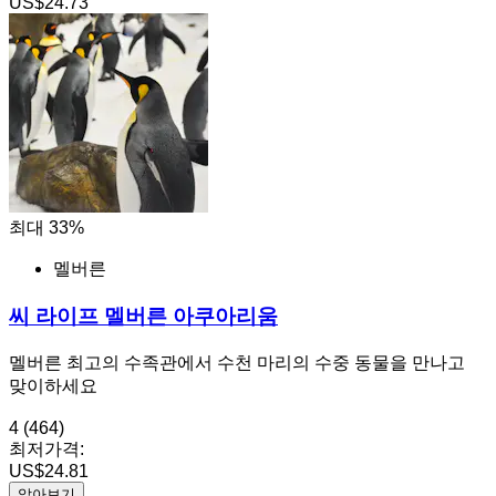
US$24.73
최대 33%
멜버른
씨 라이프 멜버른 아쿠아리움
멜버른 최고의 수족관에서 수천 마리의 수중 동물을 만나고
맞이하세요
4
(464)
최저가격:
US$24.81
알아보기