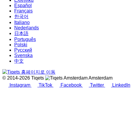
Ελληνικά
Español
Français
한국어
Italiano
Nederlands
日本語
Português
Polski
Русский
Svenska
中文
© 2014-2026 Tiqets
Amsterdam
Instagram
TikTok
Facebook
Twitter
LinkedIn