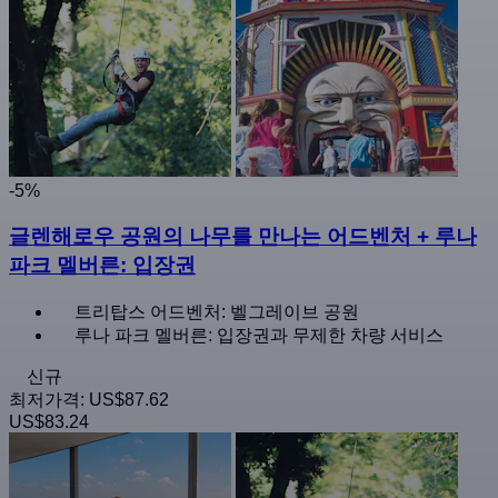
-5%
글렌해로우 공원의 나무를 만나는 어드벤처 + 루나
파크 멜버른: 입장권
트리탑스 어드벤처: 벨그레이브 공원
루나 파크 멜버른: 입장권과 무제한 차량 서비스
신규
최저가격:
US$87.62
US$83.24