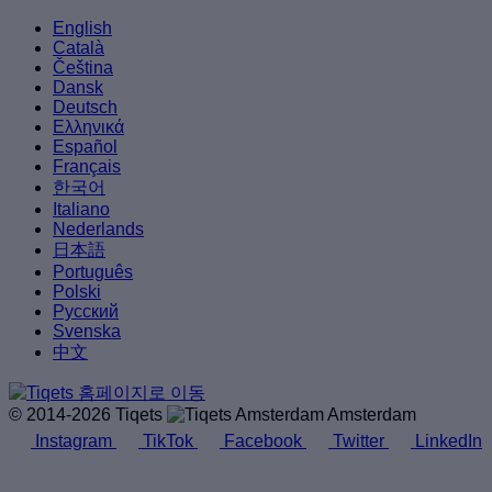
English
Català
Čeština
Dansk
Deutsch
Ελληνικά
Español
Français
한국어
Italiano
Nederlands
日本語
Português
Polski
Русский
Svenska
中文
© 2014-2026 Tiqets
Amsterdam
Instagram
TikTok
Facebook
Twitter
LinkedIn