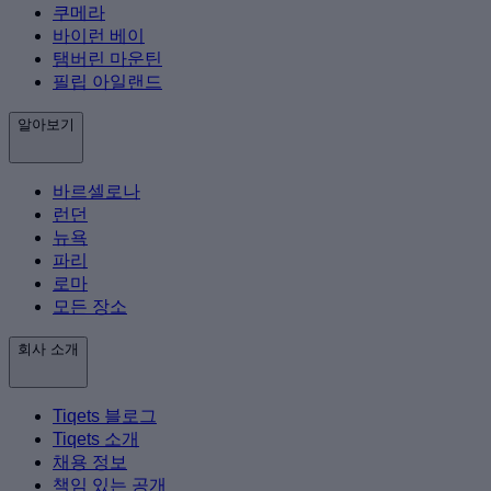
쿠메라
바이런 베이
탬버린 마운틴
필립 아일랜드
알아보기
바르셀로나
런던
뉴욕
파리
로마
모든 장소
회사 소개
Tiqets 블로그
Tiqets 소개
채용 정보
책임 있는 공개