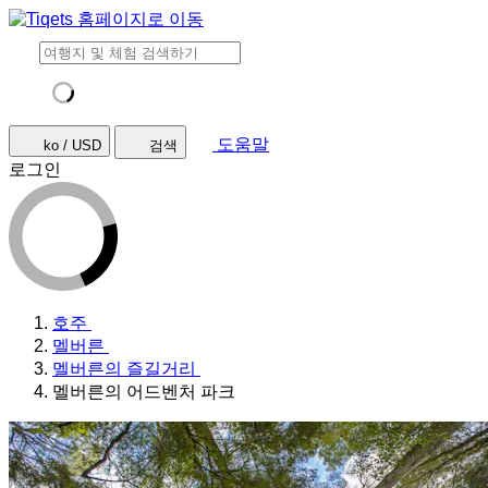
도움말
ko / USD
검색
로그인
호주
멜버른
멜버른의 즐길거리
멜버른의 어드벤처 파크