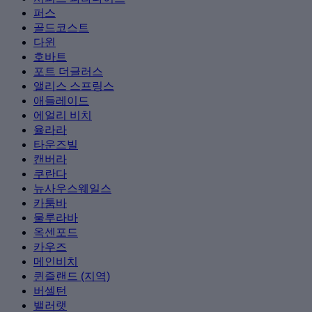
퍼스
골드코스트
다윈
호바트
포트 더글러스
앨리스 스프링스
애들레이드
에얼리 비치
율라라
타운즈빌
캔버라
쿠란다
뉴사우스웨일스
카툼바
물루라바
옥센포드
카우즈
메인비치
퀸즐랜드 (지역)
버셀턴
밸러랫