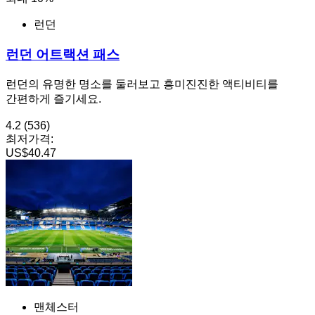
런던
런던 어트랙션 패스
런던의 유명한 명소를 둘러보고 흥미진진한 액티비티를
간편하게 즐기세요.
4.2
(536)
최저가격:
US$40.47
맨체스터