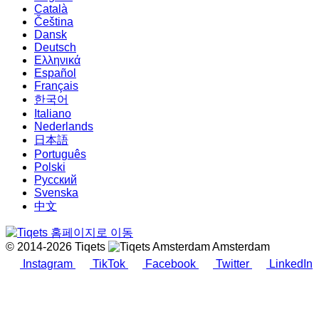
Català
Čeština
Dansk
Deutsch
Ελληνικά
Español
Français
한국어
Italiano
Nederlands
日本語
Português
Polski
Русский
Svenska
中文
© 2014-2026 Tiqets
Amsterdam
Instagram
TikTok
Facebook
Twitter
LinkedIn