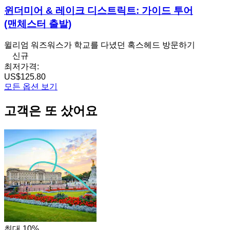
윈더미어 & 레이크 디스트릭트: 가이드 투어
(맨체스터 출발)
윌리엄 워즈워스가 학교를 다녔던 혹스헤드 방문하기
신규
최저가격:
US$125.80
모든 옵션 보기
고객은 또 샀어요
최대 10%