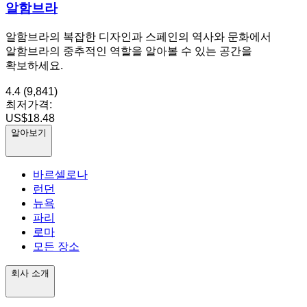
알함브라
알함브라의 복잡한 디자인과 스페인의 역사와 문화에서
알함브라의 중추적인 역할을 알아볼 수 있는 공간을
확보하세요.
4.4
(9,841)
최저가격:
US$18.48
알아보기
바르셀로나
런던
뉴욕
파리
로마
모든 장소
회사 소개