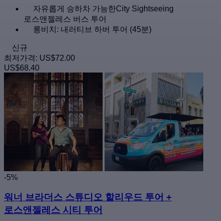
자유롭게 승하차 가능한City Sightseeing
로스앤젤레스 버스 투어
롱비치: 내러티브 하버 투어 (45분)
신규
최저가격:
US$72.00
US$68.40
-5%
워너 브라더스 스튜디오 할리우드 투어 +
로스앤젤레스 시티 투어