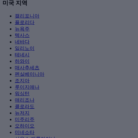
미국 지역
캘리포니아
플로리다
뉴욕주
텍사스
네바다
일리노이
테네시
하와이
매사추세츠
펜실베이니아
조지아
루이지애나
워싱턴
애리조나
콜로라도
뉴저지
미주리주
오하이오
미네소타