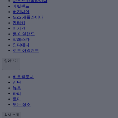
사우스 캐롤라이나
메릴랜드
버지니아
노스 캐롤라이나
켄터키
미시간
롱 아일랜드
알래스카
인디애나
로드 아일랜드
알아보기
바르셀로나
런던
뉴욕
파리
로마
모든 장소
회사 소개