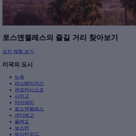
로스앤젤레스의 즐길 거리 찾아보기
모든 체험 보기
미국의 도시
뉴욕
라스베이거스
샌프란시스코
시카고
마이애미
로스앤젤레스
샌디에고
올랜도
보스턴
워싱턴 D.C.