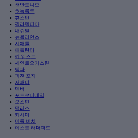
샌안토니오
호놀룰루
휴스턴
필라델피아
내슈빌
뉴올리언스
시애틀
애틀란타
키 웨스트
세인트오거스틴
탬파
피전 포지
서배너
덴버
포트로더데일
오스틴
댈러스
키시미
머틀 비치
이스트 러더퍼드