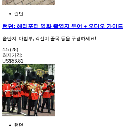
런던
런던: 해리포터 영화 촬영지 투어 + 오디오 가이드
솥단지, 마법부, 각선미 골목 등을 구경하세요!
4.5
(28)
최저가격:
US$53.81
런던