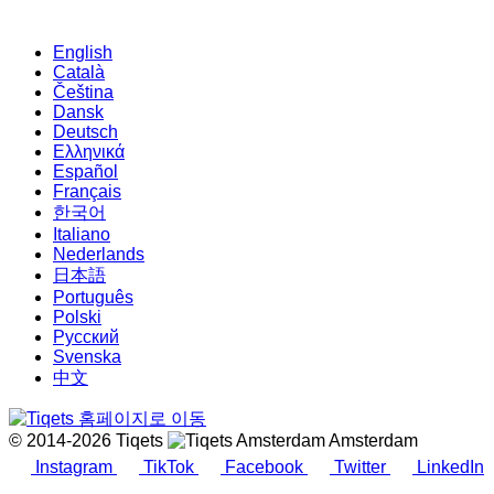
English
Català
Čeština
Dansk
Deutsch
Ελληνικά
Español
Français
한국어
Italiano
Nederlands
日本語
Português
Polski
Русский
Svenska
中文
© 2014-2026 Tiqets
Amsterdam
Instagram
TikTok
Facebook
Twitter
LinkedIn