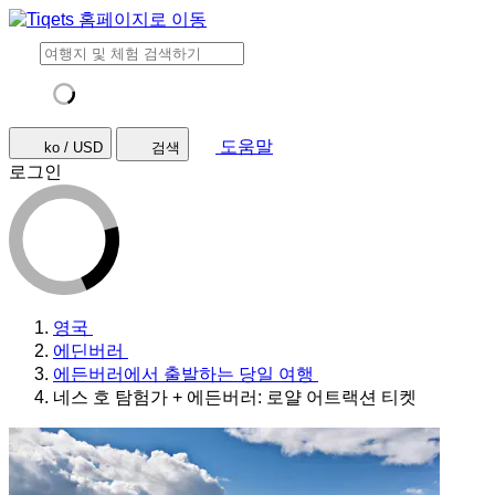
도움말
ko / USD
검색
로그인
영국
에딘버러
에든버러에서 출발하는 당일 여행
네스 호 탐험가 + 에든버러: 로얄 어트랙션 티켓