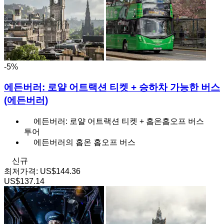
-5%
에든버러: 로얄 어트랙션 티켓 + 승하차 가능한 버스
(에든버러)
에든버러: 로얄 어트랙션 티켓 + 홉온홉오프 버스
투어
에든버러의 홉온 홉오프 버스
신규
최저가격:
US$144.36
US$137.14