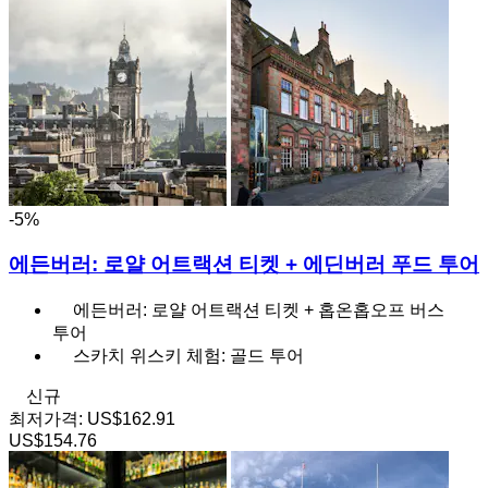
-5%
에든버러: 로얄 어트랙션 티켓 + 에딘버러 푸드 투어
에든버러: 로얄 어트랙션 티켓 + 홉온홉오프 버스
투어
스카치 위스키 체험: 골드 투어
신규
최저가격:
US$162.91
US$154.76