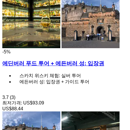
-5%
에딘버러 푸드 투어 + 에든버러 성: 입장권
스카치 위스키 체험: 실버 투어
에든버러 성: 입장권 + 가이드 투어
3.7
(3)
최저가격:
US$93.09
US$88.44