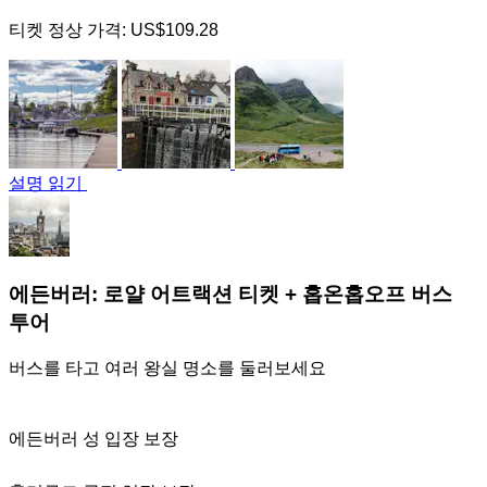
티켓 정상 가격:
US$109.28
설명 읽기
에든버러: 로얄 어트랙션 티켓 + 홉온홉오프 버스
투어
버스를 타고 여러 왕실 명소를 둘러보세요
에든버러 성 입장 보장