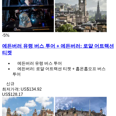
-5%
에든버러 유령 버스 투어 + 에든버러: 로얄 어트랙션
티켓
에든버러 유령 버스 투어
에든버러: 로얄 어트랙션 티켓 + 홉온홉오프 버스
투어
신규
최저가격:
US$134.92
US$128.17