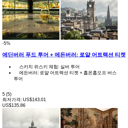
-5%
에딘버러 푸드 투어 + 에든버러: 로얄 어트랙션 티켓
스카치 위스키 체험: 실버 투어
에든버러: 로얄 어트랙션 티켓 + 홉온홉오프 버스
투어
5
(5)
최저가격:
US$143.01
US$135.86