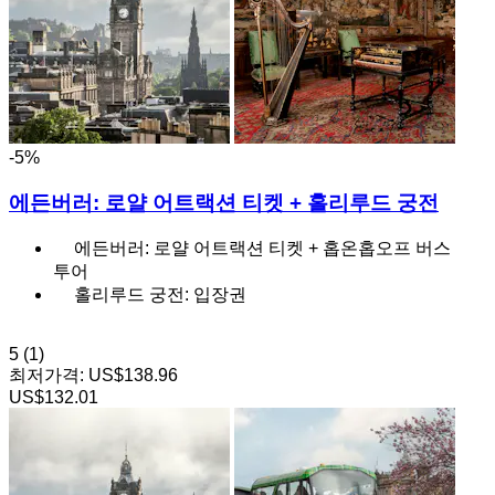
-5%
에든버러: 로얄 어트랙션 티켓 + 홀리루드 궁전
에든버러: 로얄 어트랙션 티켓 + 홉온홉오프 버스
투어
홀리루드 궁전: 입장권
5
(1)
최저가격:
US$138.96
US$132.01