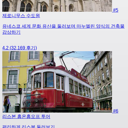
#5
제로니무스 수도원
유네스코 세계 문화 유산을 둘러보며 마누엘린 양식의 건축물
감상하기
4.2
(32,169 후기)
#6
리스본 홉온홉오프 투어
편리하게 리스본 둘러보기