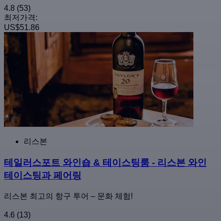
4.8
(53)
최저가격:
US$51.86
리스본
테일러스포트 와인숍 & 테이스팅룸 - 리스본 와인
테이스팅과 페어링
리스본 최고의 항구 투어 – 문화 체험!
4.6
(13)