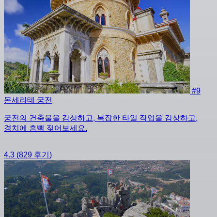
#9
몬세라테 궁전
궁전의 건축물을 감상하고, 복잡한 타일 작업을 감상하고,
경치에 흠뻑 젖어보세요.
4.3
(829 후기)