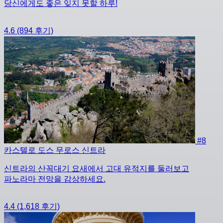
당신에게도 좋은 잊지 못할 하루!
4.6
(894 후기)
#8
카스텔로 도스 무로스 신트라
신트라의 산꼭대기 요새에서 고대 유적지를 둘러보고
파노라마 전망을 감상하세요.
4.4
(1,618 후기)