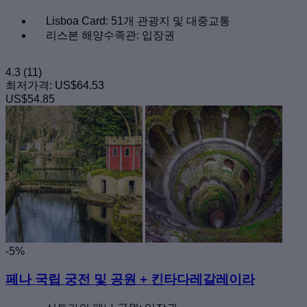
Lisboa Card: 51개 관광지 및 대중교통
리스본 해양수족관: 입장권
4.3
(11)
최저가격:
US$64.53
US$54.85
-5%
페나 국립 궁전 및 공원 + 킨타다레갈레이라