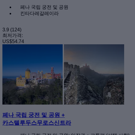
페나 국립 궁전 및 공원
킨타다레갈레이라
3.9
(124)
최저가격:
US$54.74
페나 국립 궁전 및 공원 +
카스텔루두스무로스신트라