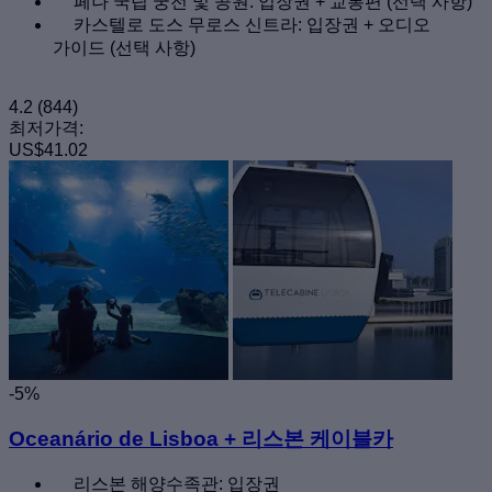
페나 국립 궁전 및 공원: 입장권 + 교통편 (선택 사항)
카스텔로 도스 무로스 신트라: 입장권 + 오디오
가이드 (선택 사항)
4.2
(844)
최저가격:
US$41.02
-5%
Oceanário de Lisboa + 리스본 케이블카
리스본 해양수족관: 입장권