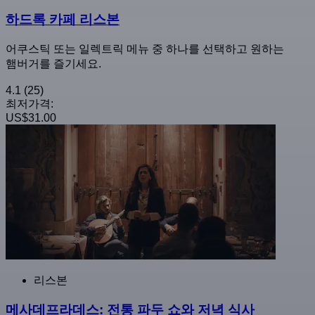
하드록 카페 리스본
어쿠스틱 또는 일렉트릭 메뉴 중 하나를 선택하고 원하는
햄버거를 즐기세요.
4.1
(25)
최저가격:
US$31.00
리스본
메사데프라데스: 전통 파두 쇼와 저녁 식사