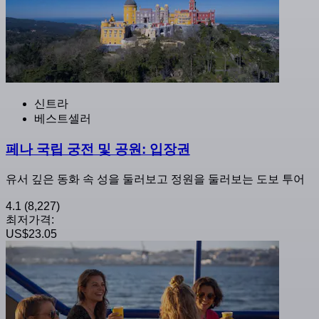
신트라
베스트셀러
페나 국립 궁전 및 공원: 입장권
유서 깊은 동화 속 성을 둘러보고 정원을 둘러보는 도보 투어
4.1
(8,227)
최저가격:
US$23.05