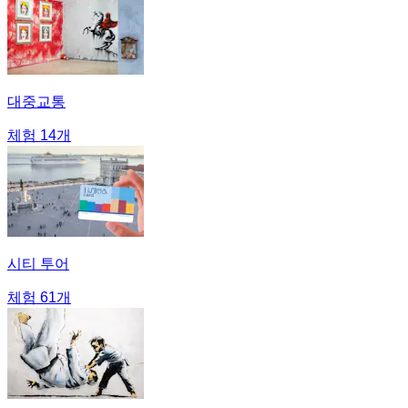
대중교통
체험 14개
시티 투어
체험 61개