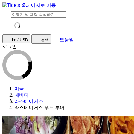
도움말
ko / USD
검색
로그인
미국
네바다
라스베이거스
라스베이거스 푸드 투어