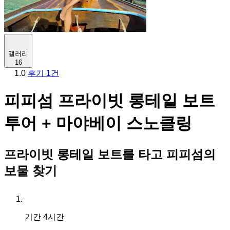
갤러리
16
1.0
후기 1건
피피섬 프라이빗 롱테일 보트
투어 + 마야베이 스노클링
프라이빗 롱테일 보트를 타고 피피섬의
보물 찾기
기간
4시간