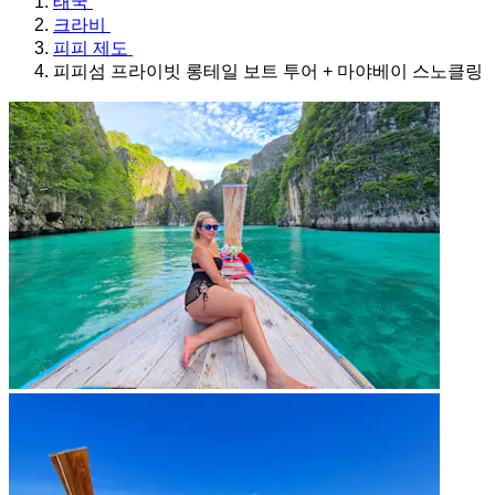
태국
크라비
피피 제도
피피섬 프라이빗 롱테일 보트 투어 + 마야베이 스노클링