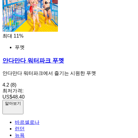
최대 11%
푸껫
안다만다 워터파크 푸껫
안다만다 워터파크에서 즐기는 시원한 푸껫
4.2
(8)
최저가격:
US$48.40
알아보기
바르셀로나
런던
뉴욕