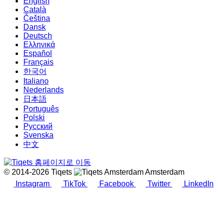
English
Català
Čeština
Dansk
Deutsch
Ελληνικά
Español
Français
한국어
Italiano
Nederlands
日本語
Português
Polski
Русский
Svenska
中文
© 2014-2026 Tiqets
Amsterdam
Instagram
TikTok
Facebook
Twitter
LinkedIn