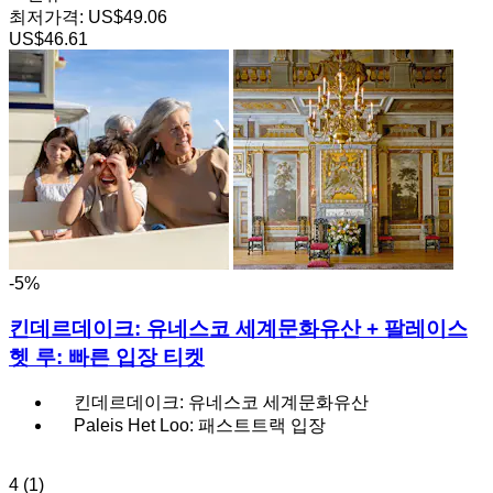
최저가격:
US$49.06
US$46.61
-5%
킨데르데이크: 유네스코 세계문화유산 + 팔레이스
헷 루: 빠른 입장 티켓
킨데르데이크: 유네스코 세계문화유산
Paleis Het Loo: 패스트트랙 입장
4
(1)