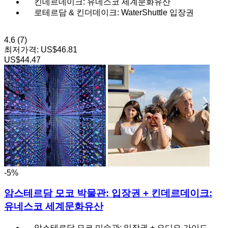
킨데르데이크: 유네스코 세계문화유산
로테르담 & 킨더데이크: WaterShuttle 입장권
4.6
(7)
최저가격:
US$46.81
US$44.47
-5%
암스테르담 모코 박물관: 입장권 + 킨데르데이크:
유네스코 세계문화유산
암스테르담 모코 미술관: 입장권 + 오디오 가이드