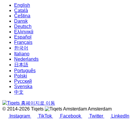
English
Català
Čeština
Dansk
Deutsch
Ελληνικά
Español
Français
한국어
Italiano
Nederlands
日本語
Português
Polski
Русский
Svenska
中文
© 2014-2026 Tiqets
Amsterdam
Instagram
TikTok
Facebook
Twitter
LinkedIn