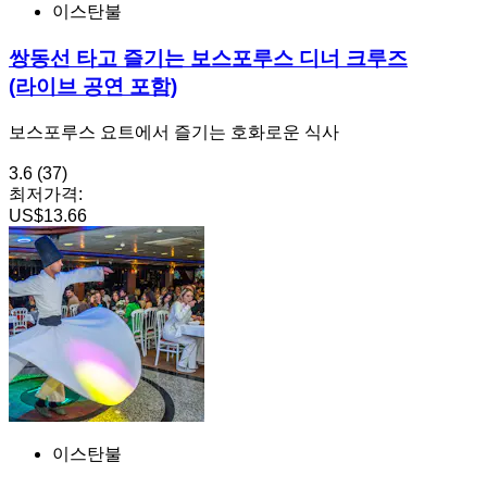
이스탄불
쌍동선 타고 즐기는 보스포루스 디너 크루즈
(라이브 공연 포함)
보스포루스 요트에서 즐기는 호화로운 식사
3.6
(37)
최저가격:
US$13.66
이스탄불