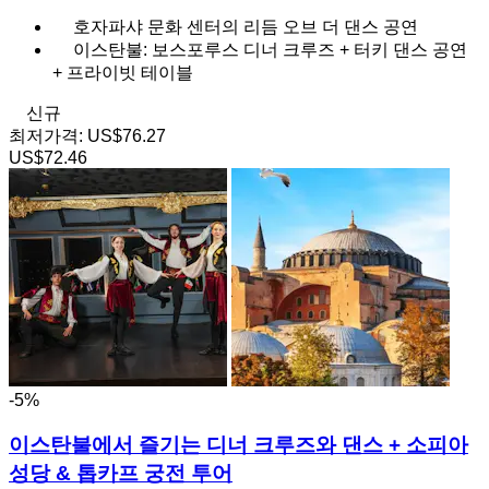
호자파샤 문화 센터의 리듬 오브 더 댄스 공연
이스탄불: 보스포루스 디너 크루즈 + 터키 댄스 공연
+ 프라이빗 테이블
신규
최저가격:
US$76.27
US$72.46
-5%
이스탄불에서 즐기는 디너 크루즈와 댄스 + 소피아
성당 & 톱카프 궁전 투어