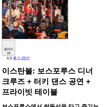
갤러리
18
4.0
후기 20건
이스탄불: 보스포루스 디너
크루즈 + 터키 댄스 공연 +
프라이빗 테이블
보스포루스에서 쌍동선을 타고 즐기는