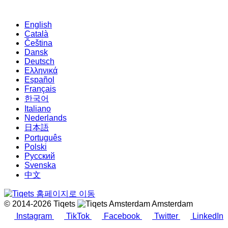
English
Català
Čeština
Dansk
Deutsch
Ελληνικά
Español
Français
한국어
Italiano
Nederlands
日本語
Português
Polski
Русский
Svenska
中文
© 2014-2026 Tiqets
Amsterdam
Instagram
TikTok
Facebook
Twitter
LinkedIn