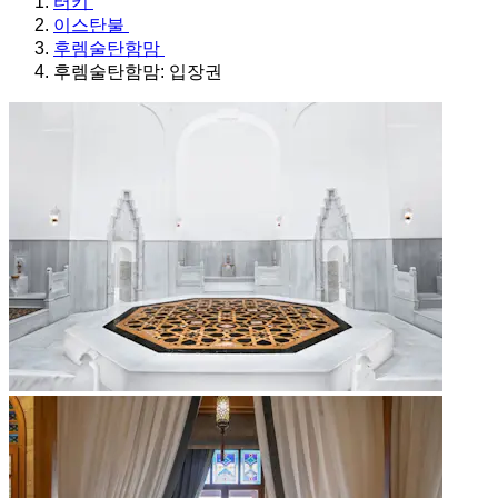
터키
이스탄불
후렘술탄함맘
후렘술탄함맘: 입장권