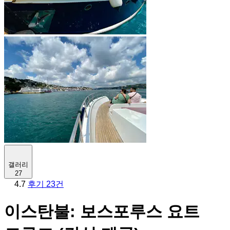
갤러리
27
4.7
후기 23건
이스탄불: 보스포루스 요트