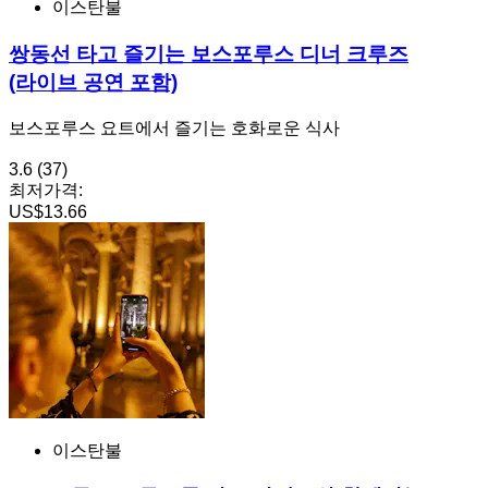
이스탄불
쌍동선 타고 즐기는 보스포루스 디너 크루즈
(라이브 공연 포함)
보스포루스 요트에서 즐기는 호화로운 식사
3.6
(37)
최저가격:
US$13.66
이스탄불