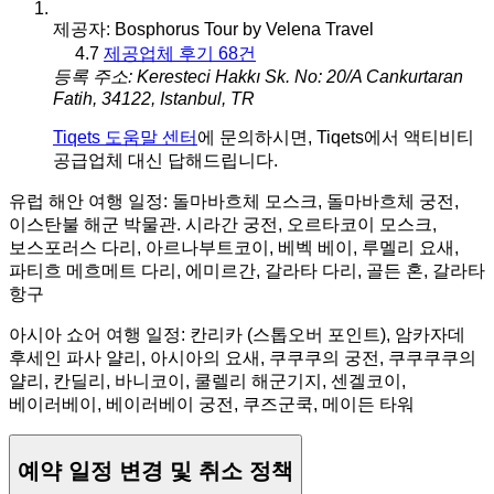
제공자: Bosphorus Tour by Velena Travel
4.7
제공업체 후기 68건
등록 주소: Keresteci Hakkı Sk. No: 20/A Cankurtaran
Fatih, 34122, Istanbul, TR
Tiqets 도움말 센터
에 문의하시면, Tiqets에서 액티비티
공급업체 대신 답해드립니다.
유럽 해안 여행 일정: 돌마바흐체 모스크, 돌마바흐체 궁전,
이스탄불 해군 박물관. 시라간 궁전, 오르타코이 모스크,
보스포러스 다리, 아르나부트코이, 베벡 베이, 루멜리 요새,
파티흐 메흐메트 다리, 에미르간, 갈라타 다리, 골든 혼, 갈라타
항구
아시아 쇼어 여행 일정: 칸리카 (스톱오버 포인트), 암카자데
후세인 파사 얄리, 아시아의 요새, 쿠쿠쿠의 궁전, 쿠쿠쿠쿠의
얄리, 칸딜리, 바니코이, 쿨렐리 해군기지, 센겔코이,
베이러베이, 베이러베이 궁전, 쿠즈군쿡, 메이든 타워
예약 일정 변경 및 취소 정책