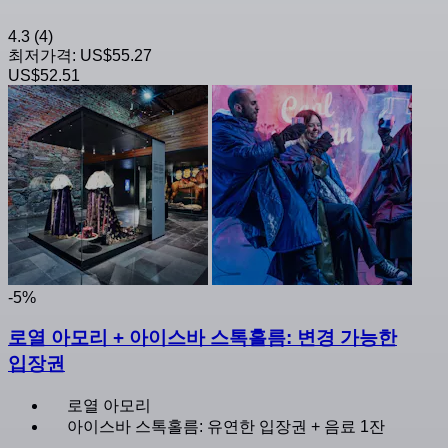
4.3
(4)
최저가격:
US$55.27
US$52.51
-5%
로열 아모리 + 아이스바 스톡홀름: 변경 가능한
입장권
로열 아모리
아이스바 스톡홀름: 유연한 입장권 + 음료 1잔