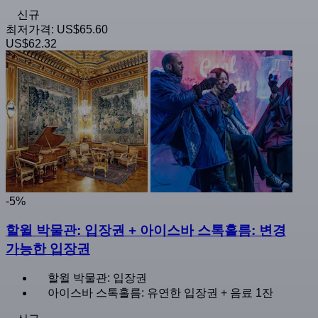
신규
최저가격:
US$65.60
US$62.32
-5%
할윌 박물관: 입장권 + 아이스바 스톡홀름: 변경
가능한 입장권
할윌 박물관: 입장권
아이스바 스톡홀름: 유연한 입장권 + 음료 1잔