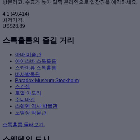
방문하고, 수요가 높아 일찍 온라인으로 입장권을 예약하세요.
4.1
(49,414)
최저가격:
US$28.89
스톡홀름의 즐길 거리
아바 미술관
아이스바 스톡홀름
스카이뷰 스톡홀름
바사박물관
Paradox Museum Stockholm
스칸센
로열 아모리
주니바켄
스웨덴 역사 박물관
노벨상 박물관
스톡홀름 둘러보기
스웨덴의 도시