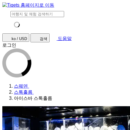
도움말
ko / USD
검색
로그인
스웨덴
스톡홀름
아이스바 스톡홀름