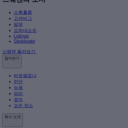
스톡홀름
고센버그
말뫼
요하네쇼프
Lidingö
Skokloster
스웨덴 둘러보기
알아보기
바르셀로나
런던
뉴욕
파리
로마
모든 장소
회사 소개