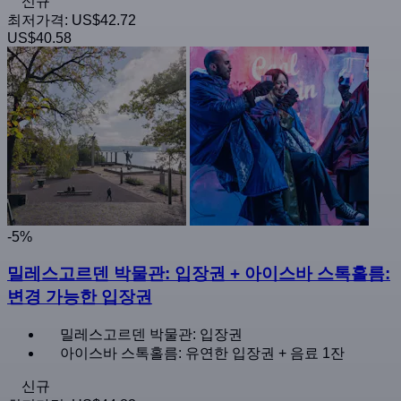
신규
최저가격:
US$42.72
US$40.58
-5%
밀레스고르덴 박물관: 입장권 + 아이스바 스톡홀름:
변경 가능한 입장권
밀레스고르덴 박물관: 입장권
아이스바 스톡홀름: 유연한 입장권 + 음료 1잔
신규