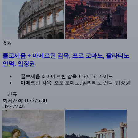
-5%
콜로세움 + 마메르틴 감옥, 포로 로마노, 팔라티노
언덕: 입장권
콜로세움 & 마메르틴 감옥 + 오디오 가이드
마메르틴 감옥, 포로 로마노, 팔라티노 언덕: 입장권
신규
최저가격:
US$76.30
US$72.49