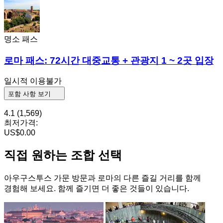
명소 패스
로마 패스: 72시간 대중교통 + 관광지 1 ~ 2곳 입장
일시적 이용불가
포함 사항 보기
4.1
(1,569)
최저가격:
US$0.00
직접 원하는 조합 선택
아우구스투스 가문 방문과 로마의 다른 즐길 거리를 함께
경험해 보세요. 함께 즐기면 더 좋은 것들이 있습니다.