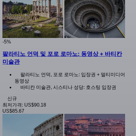
-5%
팔라티노 언덕 및 포로 로마노: 동영상 + 바티칸
미술관
팔라티노 언덕, 포로 로마노: 입장권 + 멀티미디어
동영상
바티칸 미술관, 시스티나 성당: 호스팅 입장권
신규
최저가격:
US$90.18
US$85.67