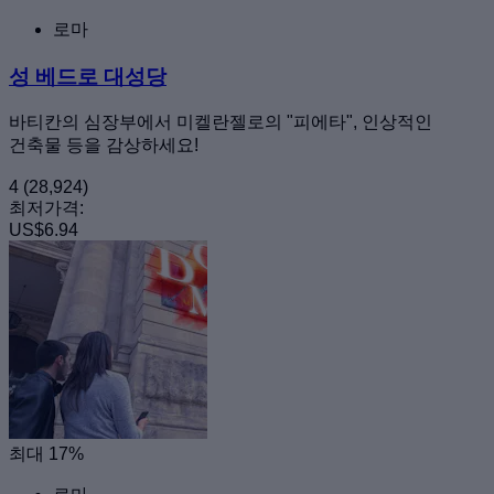
로마
성 베드로 대성당
바티칸의 심장부에서 미켈란젤로의 "피에타", 인상적인
건축물 등을 감상하세요!
4
(28,924)
최저가격:
US$6.94
최대 17%