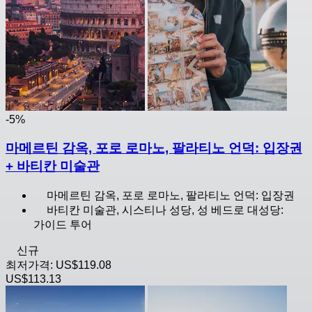
-5%
마메르틴 감옥, 포로 로마노, 팔라티노 언덕: 입장권
+ 바티칸 미술관
마메르틴 감옥, 포로 로마노, 팔라티노 언덕: 입장권
바티칸 미술관, 시스티나 성당, 성 베드로 대성당:
가이드 투어
신규
최저가격:
US$119.08
US$113.13