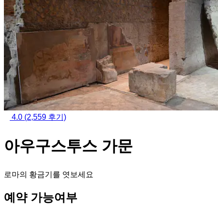
4.0
(2,559 후기)
아우구스투스 가문
로마의 황금기를 엿보세요
예약 가능여부