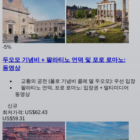
-5%
두오모 기념비 + 팔라티노 언덕 및 포로 로마노:
동영상
교황의 궁전 (폴로 기념비 콜레 델 두오모): 우선 입장
팔라티노 언덕, 포로 로마노: 입장권 + 멀티미디어
동영상
신규
최저가격:
US$62.43
US$59.31