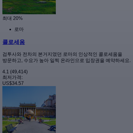
최대 20%
로마
콜로세움
검투사와 전차의 본거지였던 로마의 인상적인 콜로세움을
방문하고, 수요가 높아 일찍 온라인으로 입장권을 예약하세요.
4.1
(49,414)
최저가격:
US$34.57