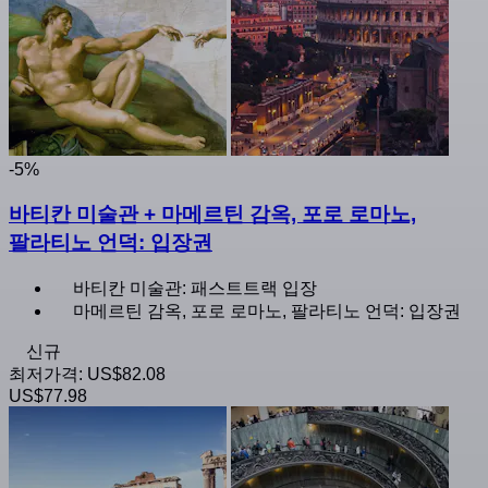
-5%
바티칸 미술관 + 마메르틴 감옥, 포로 로마노,
팔라티노 언덕: 입장권
바티칸 미술관: 패스트트랙 입장
마메르틴 감옥, 포로 로마노, 팔라티노 언덕: 입장권
신규
최저가격:
US$82.08
US$77.98