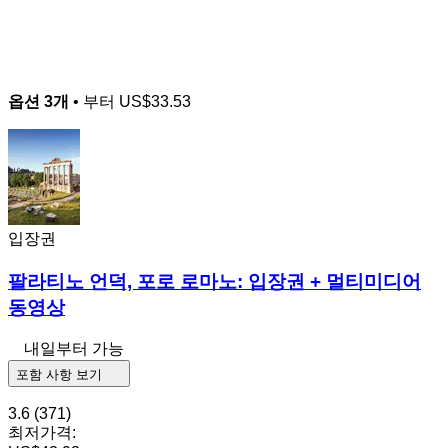
옵션 3개
• 부터
US$33.53
입장권
팔라티노 언덕, 포로 로마노: 입장권 + 멀티미디어
동영상
내일부터 가능
포함 사항 보기
3.6
(371)
최저가격: