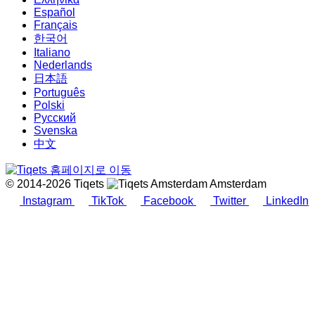
Español
Français
한국어
Italiano
Nederlands
日本語
Português
Polski
Русский
Svenska
中文
© 2014-2026 Tiqets
Amsterdam
Instagram
TikTok
Facebook
Twitter
LinkedIn