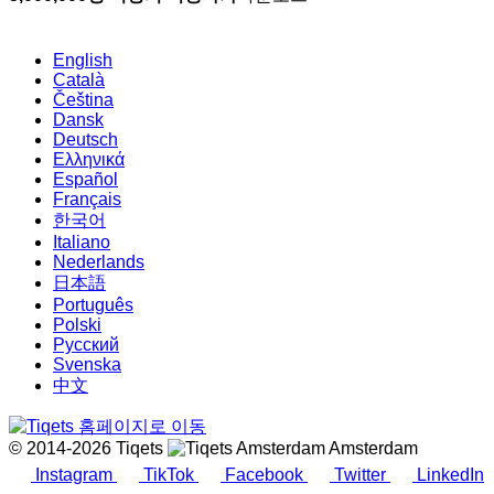
English
Català
Čeština
Dansk
Deutsch
Ελληνικά
Español
Français
한국어
Italiano
Nederlands
日本語
Português
Polski
Русский
Svenska
中文
© 2014-2026 Tiqets
Amsterdam
Instagram
TikTok
Facebook
Twitter
LinkedIn