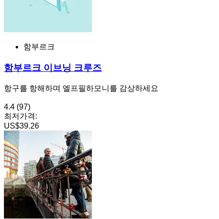
함부르크
함부르크 이브닝 크루즈
항구를 항해하며 엘프필하모니를 감상하세요
4.4
(97)
최저가격:
US$39.26