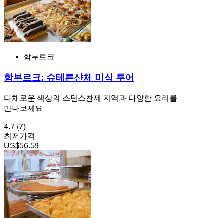
함부르크
함부르크: 슈테른샨체 미식 투어
다채로운 색상의 스턴스찬제 지역과 다양한 요리를
만나보세요
4.7
(7)
최저가격:
US$56.59