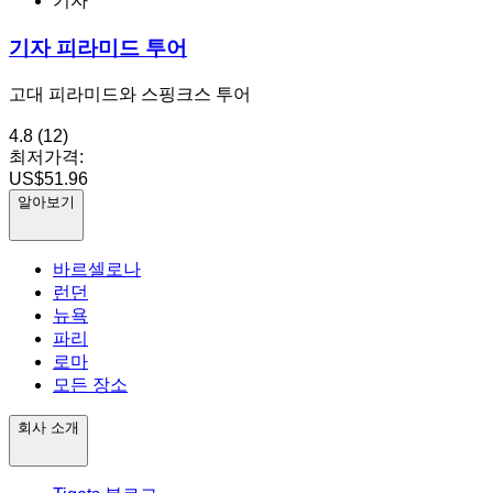
기자
기자 피라미드 투어
고대 피라미드와 스핑크스 투어
4.8
(12)
최저가격:
US$51.96
알아보기
바르셀로나
런던
뉴욕
파리
로마
모든 장소
회사 소개