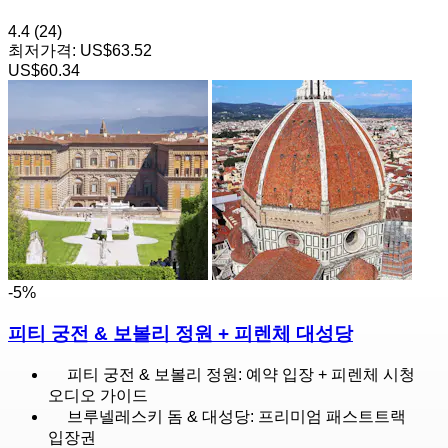
4.4
(24)
최저가격:
US$63.52
US$60.34
-5%
피티 궁전 & 보볼리 정원 + 피렌체 대성당
피티 궁전 & 보볼리 정원: 예약 입장 + 피렌체 시청
오디오 가이드
브루넬레스키 돔 & 대성당: 프리미엄 패스트트랙
입장권