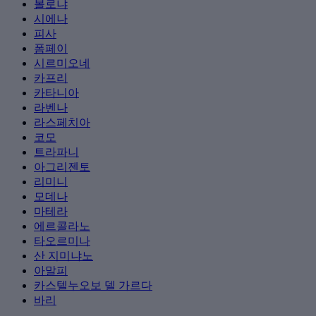
볼로냐
시에나
피사
폼페이
시르미오네
카프리
카타니아
라벤나
라스페치아
코모
트라파니
아그리젠토
리미니
모데나
마테라
에르콜라노
타오르미나
산 지미냐노
아말피
카스텔누오보 델 가르다
바리