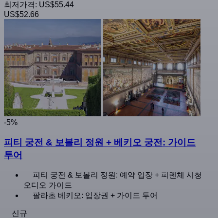
최저가격:
US$55.44
US$52.66
-5%
피티 궁전 & 보볼리 정원 + 베키오 궁전: 가이드
투어
피티 궁전 & 보볼리 정원: 예약 입장 + 피렌체 시청
오디오 가이드
팔라초 베키오: 입장권 + 가이드 투어
신규