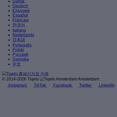
Dansk
Deutsch
Ελληνικά
Español
Français
한국어
Italiano
Nederlands
日本語
Português
Polski
Русский
Svenska
中文
© 2014-2026 Tiqets
Amsterdam
Instagram
TikTok
Facebook
Twitter
LinkedIn