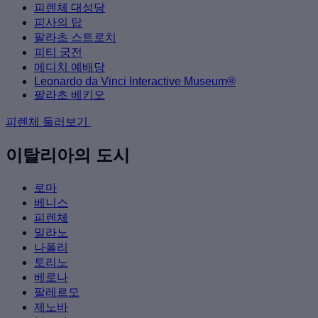
피렌체 대성당
피사의 탑
팔라초 스트로치
피티 궁전
메디치 예배당
Leonardo da Vinci Interactive Museum®
팔라초 베키오
피렌체 둘러보기
이탈리아의 도시
로마
베니스
피렌체
밀라노
나폴리
토리노
베로나
팔레르모
제노바