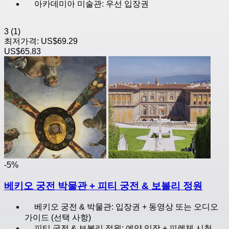
아카데미아 미술관: 우선 입장권
3
(1)
최저가격:
US$69.29
US$65.83
-5%
베키오 궁전 박물관 + 피티 궁전 & 보볼리 정원
베키오 궁전 & 박물관: 입장권 + 동영상 또는 오디오
가이드 (선택 사항)
피티 궁전 & 보볼리 정원: 예약 입장 + 피렌체 시청