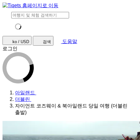
도움말
ko / USD
검색
로그인
아일랜드
더블린
자이언트 코즈웨이 & 북아일랜드 당일 여행 (더블린
출발)