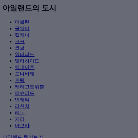
아일랜드의 도시
더블린
골웨이
킬케니
코크
코브
워터퍼드
말라하이드
킬데어주
도나바테
트림
캐리그트워힐
애슈퍼드
번래티
라힌치
리논
케리
아보카
아일랜드 둘러보기