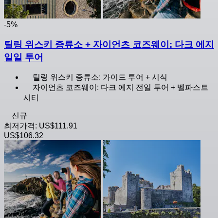
-5%
틸링 위스키 증류소 + 자이언츠 코즈웨이: 다크 에지
일일 투어
틸링 위스키 증류소: 가이드 투어 + 시식
자이언츠 코즈웨이: 다크 에지 전일 투어 + 벨파스트
시티
신규
최저가격:
US$111.91
US$106.32