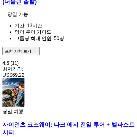
(더블린 출발)
당일 가능
기간: 13시간
영어 투어 가이드
그룹당 최대 인원: 50명
포함 사항 보기
4.6
(11)
최저가격:
US$69.22
당일 여행
자이언츠 코즈웨이: 다크 에지 전일 투어 + 벨파스트
시티