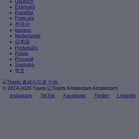
Deutsch
Ελληνικά
Español
Français
한국어
Italiano
Nederlands
日本語
Português
Polski
Русский
Svenska
中文
© 2014-2026 Tiqets
Amsterdam
Instagram
TikTok
Facebook
Twitter
LinkedIn